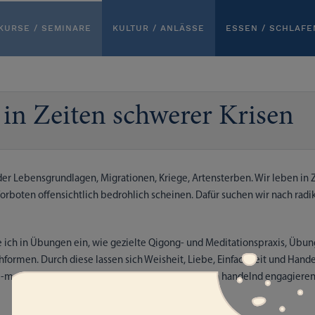
KURSE / SEMINARE
KULTUR / ANLÄSSE
ESSEN / SCHLAFE
in Zeiten schwerer Krisen
er Lebensgrundlagen, Migrationen, Kriege, Artensterben. Wir leben in 
 Vorboten offensichtlich bedrohlich scheinen. Dafür suchen wir nach radi
 ich in Übungen ein, wie gezielte Qigong- und Meditationspraxis, Übu
ormen. Durch diese lassen sich Weisheit, Liebe, Einfachheit und Hand
ll-moralischer Kompass für Menschen sein, die sich handelnd engagieren