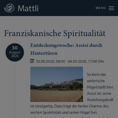
MENÜ
Franziskanische Spiritualität
Entdeckungswoche: Assisi durch
30
August
Hintertüren
2026
30.08.2026,
08:00
- 06.09.2026,
17:00 Uhr
So klein das
umbrische
Hügelstädtchen
Assisi ist, seine
Anziehungskraft
ist einzigartig. Dazu trägt der herbe Charme des
weiten Spoletotals und seiner Hügel bei,